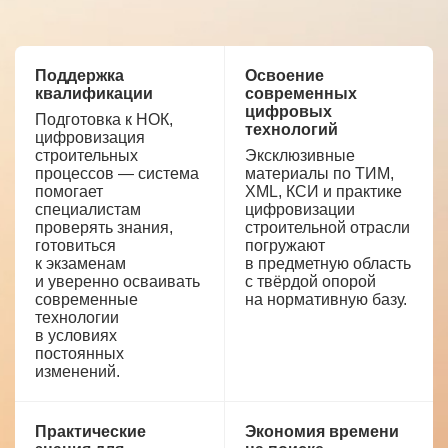
Поддержка
Освоение
квалификации
современных
цифровых
Подготовка к НОК,
технологий
цифровизация
строительных
Эксклюзивные
процессов — система
материалы по ТИМ,
помогает
XML, КСИ и практике
специалистам
цифровизации
проверять знания,
строительной отрасли
готовиться
погружают
к экзаменам
в предметную область
и уверенно осваивать
с твёрдой опорой
современные
на нормативную базу.
технологии
в условиях
постоянных
изменений.
Практические
Экономия времени