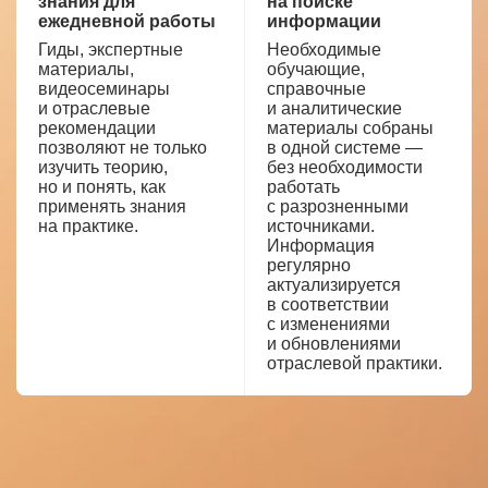
знания для
на поиске
ежедневной работы
информации
Гиды, экспертные
Необходимые
материалы,
обучающие,
видеосеминары
справочные
и отраслевые
и аналитические
рекомендации
материалы собраны
позволяют не только
в одной системе —
изучить теорию,
без необходимости
но и понять, как
работать
применять знания
с разрозненными
на практике.
источниками.
Информация
регулярно
актуализируется
в соответствии
с изменениями
и обновлениями
отраслевой практики.